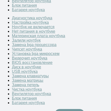
Вентилятор ноутбука
Блок питания
Батарея ноутбука
Диагностика ноутбука
Настройка ноутбука
Ноутбук не включается
Нет питания в ноутбуке
Материнская плата ноутбука
Залили ноутбук
Замена bga процессора
Чипсет ноутбука
Установка bga микросхем
Видеочип ноутбука
BIOS восстановление
Диск в ноутбуке
USB ноутбука
Замена клавиатуры
Замена матрицы
Замена петель
Чистка ноутбука
Вентилятор ноутбука
Блок питания
Батарея ноутбука